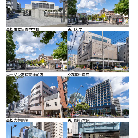
香川大学
高松市立紫雲中学校
ローソン高松天神前店
KKR高松病院
高松大林病院
香川銀行本店