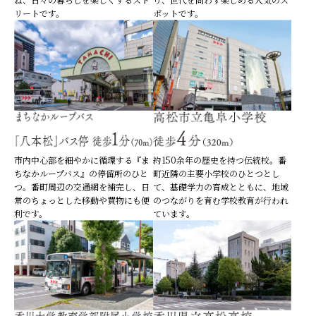
リートです。
ポットです。
市内中心部を細やかに循環する『ま
約150余年の歴史を持つ伝統校。番
ちなかループバス』の停留所のひと
町近隣の主要小学校のひとつとし
つ。番町周辺の交通網を補完し、日
て、基礎学力の育成とともに、地域
常のちょっとした移動や買物にも便
のつながりを育む学校教育が行われ
利です。
ています。