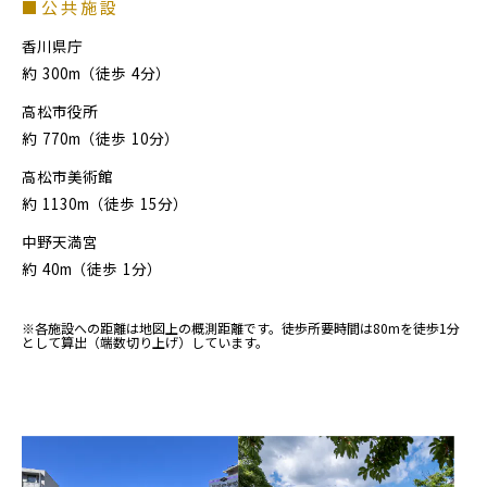
■公共施設
香川県庁
約
300m（徒歩
4分）
高松市役所
約
770m（徒歩
10分）
高松市美術館
約
1130m（徒歩
15分）
中野天満宮
約
40m（徒歩
1分）
※各施設への距離は地図上の概測距離です。徒歩所要時間は80mを徒歩1分
として算出（端数切り上げ）しています。