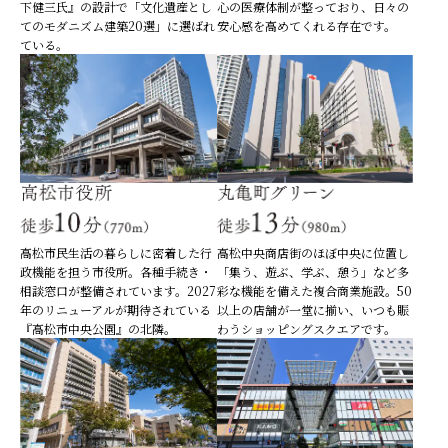
下健三氏』の設計で「文化遺産とし
心の医療体制が整っており、日々の
てのモダニズム建築20選」に選ばれ
安心感を高めてくれる存在です。
ている。
高松市民生活の暮らしに密着した行
高松中央商店街のほぼ中央に位置し
政機能を担う市役所。各種手続き・
「集う、遊ぶ、学ぶ、憩う」など多
相談窓口が整備されています。2027
彩な機能を備えた複合商業施設。50
年のリニューアルが期待されている
以上の店舗が一堂に揃い、いつも賑
『高松市中央公園』の北隣。
わうショッピングスクエアです。