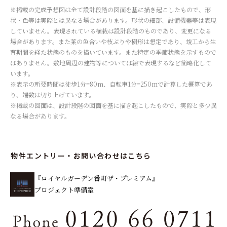
※掲載の完成予想図は全て設計段階の図面を基に描き起こしたもので、形
状・色等は実際とは異なる場合があります。形状の細部、設備機器等は表現
していません。表現されている植栽は設計段階のものであり、変更になる
場合があります。また葉の色合いや枝ぶりや樹形は想定であり、竣工から生
育期間を経た状態のものを描いています。また特定の季節状態を示すもので
はありません。敷地周辺の建物等については線で表現するなど簡略化して
います。
※表示の所要時間は徒歩1分=80m、自転車1分=250mで計算した概算であ
り、端数は切り上げています。
※掲載の図面は、設計段階の図面を基に描き起こしたもので、実際と多少異
なる場合があります。
物件エントリー・お問い合わせはこちら
『ロイヤルガーデン番町ザ・プレミアム』
プロジェクト準備室