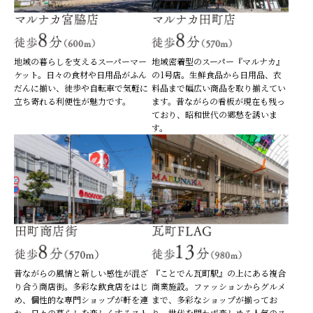
地域の暮らしを支えるスーパーマー
地域密着型のスーパー『マルナカ』
ケット。日々の食材や日用品がふん
の1号店。生鮮食品から日用品、衣
だんに揃い、徒歩や自転車で気軽に
料品まで幅広い商品を取り揃えてい
立ち寄れる利便性が魅力です。
ます。昔ながらの看板が現在も残っ
ており、昭和世代の郷愁を誘いま
す。
昔ながらの風情と新しい感性が混ざ
『ことでん瓦町駅』の上にある複合
り合う商店街。多彩な飲食店をはじ
商業施設。ファッションからグルメ
め、個性的な専門ショップが軒を連
まで、多彩なショップが揃ってお
ね、日々の暮らしを楽しくするスト
り、世代を問わず楽しめる人気のス