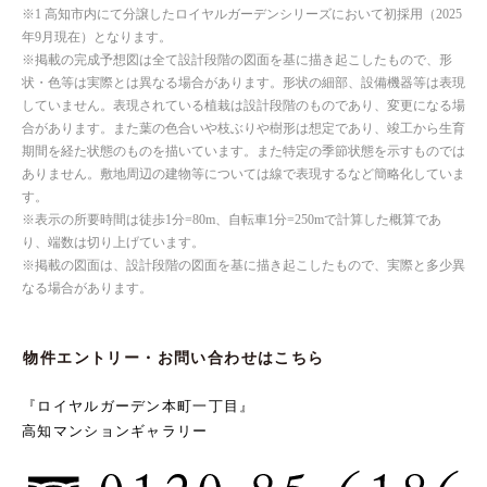
※1 高知市内にて分譲したロイヤルガーデンシリーズにおいて初採用（2025
年9月現在）となります。
※掲載の完成予想図は全て設計段階の図面を基に描き起こしたもので、形
状・色等は実際とは異なる場合があります。形状の細部、設備機器等は表現
していません。表現されている植栽は設計段階のものであり、変更になる場
合があります。また葉の色合いや枝ぶりや樹形は想定であり、竣工から生育
期間を経た状態のものを描いています。また特定の季節状態を示すものでは
ありません。敷地周辺の建物等については線で表現するなど簡略化していま
す。
※表示の所要時間は徒歩1分=80m、自転車1分=250mで計算した概算であ
り、端数は切り上げています。
※掲載の図面は、設計段階の図面を基に描き起こしたもので、実際と多少異
なる場合があります。
物件エントリー・お問い合わせはこちら
『ロイヤルガーデン本町一丁目』
高知マンションギャラリー