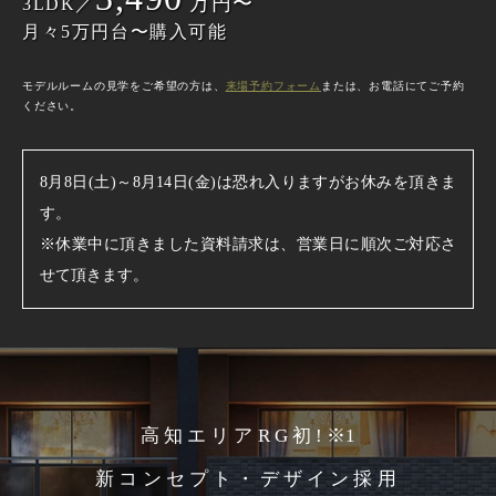
万円〜
3LDK／
月々5万円台〜購入可能
モデルルームの見学をご希望の方は、
来場予約フォーム
または、お電話にてご予約
ください。
8月8日(土)～8月14日(金)は恐れ入りますがお休みを頂きま
す。
※休業中に頂きました資料請求は、営業日に順次ご対応さ
せて頂きます。
高知エリアRG初!
※1
新コンセプト・デザイン採用