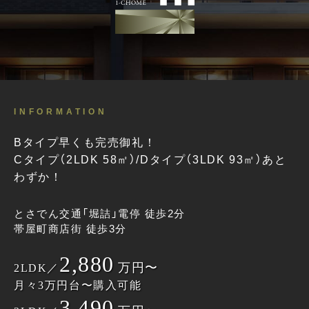
INFORMATION
Bタイプ早くも完売御礼！
Cタイプ（2LDK 58㎡）/Dタイプ（3LDK 93㎡）あと
わずか！
とさでん交通「堀詰」電停 徒歩2分
帯屋町商店街 徒歩3分
2,880
万円〜
2LDK／
月々3万円台〜購入可能
3,490