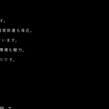
す。
田宮街道も身近。
ています。
環境も魅力。
スです。