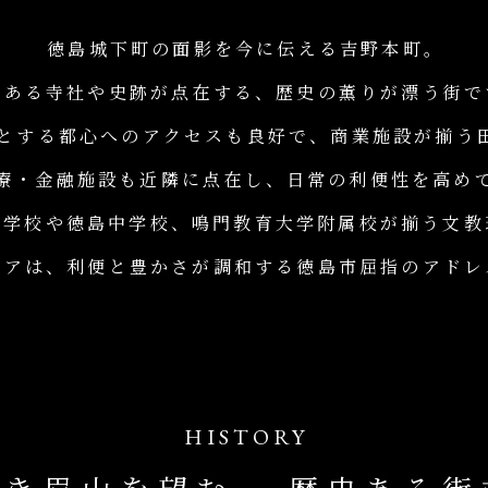
徳島城下町の面影を今に伝える吉野本町。
緒ある寺社や史跡が点在する、歴史の薫りが漂う街で
心とする都心へのアクセスも良好で、商業施設が揃う
療・金融施設も近隣に点在し、日常の利便性を高め
小学校や徳島中学校、鳴門教育大学附属校が揃う文教
リアは、利便と豊かさが調和する徳島市屈指のアドレ
HISTORY