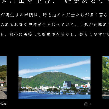
べき眉山を望む、
歴史ある街
』が誕生する界隈は、時を辿ると武士たちが多く暮
れのあるお寺や史跡が今も残っており、此処が由緒あ
らも、都心に隣接した好環境を活かし、暮らしやすい
央公園
眉山