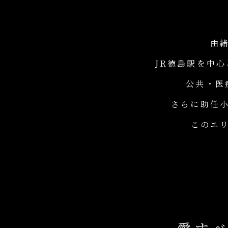
由
JR徳島駅を中
公共・医
さらに助任
このエ