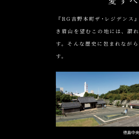
愛す
『RG吉野本町ザ･レジデンス
き眉山を望むこの地には、謂
す。そんな歴史に包まれなが
す。
徳島中