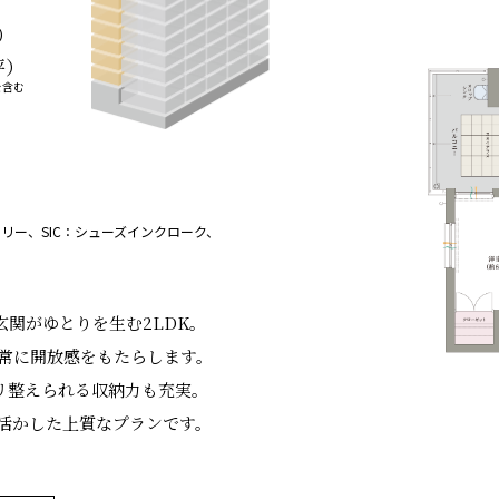
）
坪）
を含む
リー、SIC：シューズインクローク、
、
玄関がゆとりを生む2LDK。
常に開放感をもたらします。
キリ整えられる収納力も充実。
活かした上質なプランです。