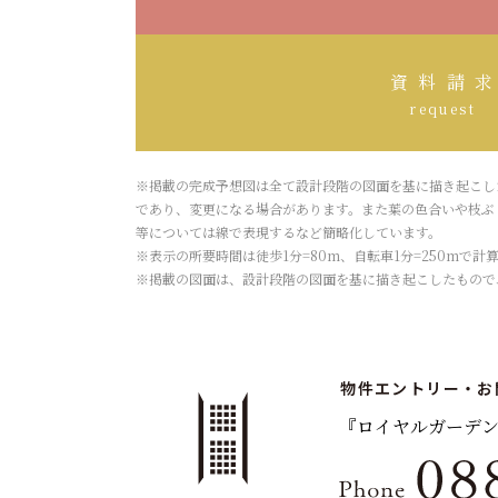
資料請
request
※掲載の完成予想図は全て設計段階の図面を基に描き起こし
であり、変更になる場合があります。また葉の色合いや枝ぶ
等については線で表現するなど簡略化しています。
※表示の所要時間は徒歩1分=80m、自転車1分=250mで
※掲載の図面は、設計段階の図面を基に描き起こしたもので
物件エントリー・お
『ロイヤルガーデ