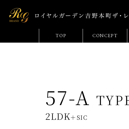
TOP
CONCEPT
57-A
TYP
2LDK
＋SIC