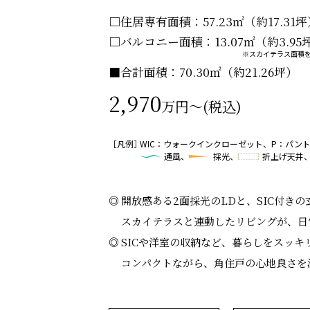
□住居専有面積：57.23㎡（約17.31坪
□バルコニー面積：13.07㎡（約3.95
※スカイテラス面積
■合計面積：70.30㎡（約21.26坪）
2,970
万円〜(税込)
WIC：ウォークインクローゼット、P：パント
通風、
採光、
折上げ天井
開放感ある2面採光のLDと、SIC付きの
スカイテラスと連動したリビングが、日
SICや洋室の収納など、暮らしをスッ
コンパクトながら、角住戸の心地良さを