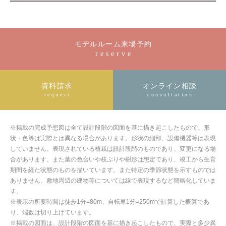
モデルルーム来場予約
reserve
資料請求
オンライン相談
request
consultation
※掲載の完成予想図は全て設計段階の図面を基に描き起こしたもので、形
状・色等は実際とは異なる場合があります。形状の細部、設備機器等は表現
していません。表現されている植栽は設計段階のものであり、変更になる場
合があります。また葉の色合いや枝ぶりや樹形は想定であり、竣工から生育
期間を経た状態のものを描いています。また特定の季節状態を示すものでは
ありません。敷地周辺の建物等については線で表現するなど簡略化していま
す。
※表示の所要時間は徒歩1分=80m、自転車1分=250mで計算した概算であ
り、端数は切り上げています。
※掲載の図面は、設計段階の図面を基に描き起こしたもので、実際と多少異