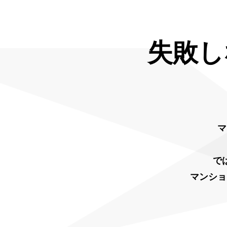
失敗し
マ
で
マンショ